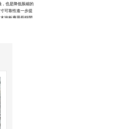
融，也是降低脹縮的
盡寸可靠性進一步提
實木地板應用長時間
嚴重的毀壞，在其中起
麼，針對這一狀況，要