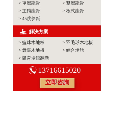
>
單層龍骨
>
雙層龍骨
>
主輔龍骨
>
板式龍骨
>
45度斜鋪
解決方案
>
籃球木地板
>
羽毛球木地板
>
舞臺木地板
>
綜合場館
>
體育場館翻新
13716615020
立即咨詢