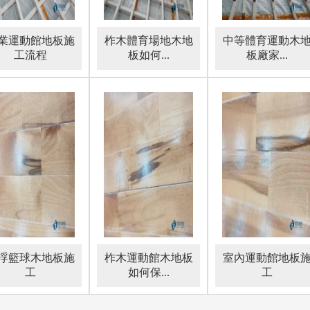
業運動館地板施
柞木體育場地木地
中等體育運動木
工流程
板如何...
板廠家...
復標準的噪音這些都是客戶提供的一些運動地板維修技巧，我們希望你
球場的每個籃球場地都有一張身份證和一平方米的價格高達4000元在美國
博中心、隊的所在地和兩支nba球隊、湖人隊和剪子隊，這些活動密集型
局，這要歸功于nba的高標準，符合nba要求的室內體育館在世界上是一個
c是水平數字,數字1,2,3是垂直數字,每個安裝時間,根據這些數字,每個籃球
地面會變形,如果松動,地面會不平衡這樣的籃球場地面木地板也是非常嚴格
如果楓木地板太快而不能向南生長。柞木體育場地木地板如何保養。
浮籃球木地板施
柞木運動館木地板
室內運動館地板
工
如何保...
工