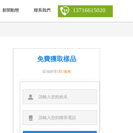
13716615020
新聞動態
聯系我們
免費獲取樣品
區域經理
1對1服務