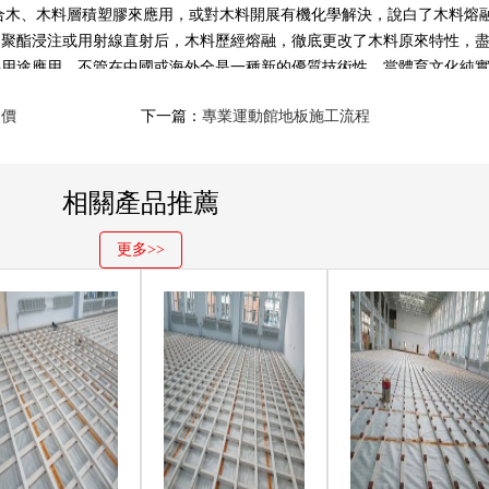
木、木料層積塑膠來應用，或對木料開展有機化學解決，說白了木料熔
和聚酯浸注或用射線直射后，木料歷經熔融，徹底更改了木料原來特性，
要用途應用，不管在中國或海外全是一種新的優質技術性。當體育文化純
養和維護保養，經常性開展清理解決，實木運動地板依然會出現一些情況
報價
下一篇：
專業運動館地板施工流程
緣的起翹狀況，也是每一個體育場館場地里的運動木地板都是產生的，那
是避免水份的腐蝕，保證他們的舒爽水平。
相關產品推薦
更多>>