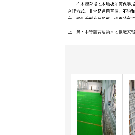
柞木體育場地木地板如何保養,合
合理方式。非常是運用單個、不飽
高，變低等材為高級材，作獨特主
后，盡管我們在平常也重視維護保
上一篇：
中等體育運動木地板廠家
翹就是普遍的一種狀況，尤其是邊
怎么預防呢？非常簡單的方式，就