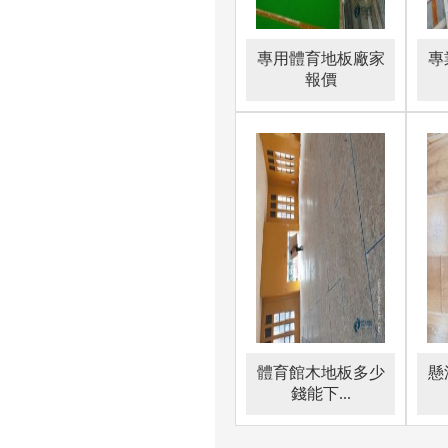
專用體育地板廠家
專
報價
重新粉刷以使場地看起來更新，恢
要性如果有必要，歡迎致電nba籃
籃球場并不罕見，比如洛杉磯的斯泰
基本上2-3小時完成一個新的家庭布
只有在籃球場地，其位置,字母a,b,
但是位置不能混淆,因為打磨籃球場
緯30至40度之間的北美楓木地板
體育館木地板多少
懸
錢能下...