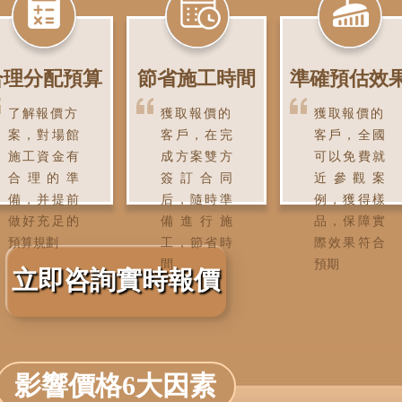
合理分配預算
節省施工時間
準確預估效
了解報價方
獲取報價的
獲取報價的
案，對場館
客戶，在完
客戶，全國
施工資金有
成方案雙方
可以免費就
合理的準
簽訂合同
近參觀案
備，并提前
后，隨時準
例，獲得樣
做好充足的
備進行施
品，保障實
預算規劃
工，節省時
際效果符合
間
預期
立即咨詢實時報價
影響價格6大因素