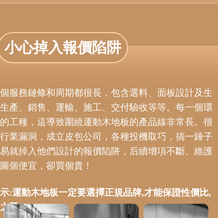
小心掉入報價陷阱
個服務鏈條和周期都很長，包含選料、面板設計及生
生產、銷售、運輸、施工、交付驗收等等。每一個環
的工種，這導致圍繞運動木地板的產品線非常長。很
行業漏洞，成立皮包公司，各種投機取巧，搞一錘子
易就掉入他們設計的報價陷阱，后續增項不斷、維護
圖個便宜，卻買個貴！
示:運動木地板一定要選擇正規品牌,才能保證性價比,
之憂。