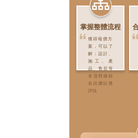
掌握整體流程
獲得報價方
案，可以了
解：設計、
施工、產
品、售后等
全流程做綜
合比價以便
評估