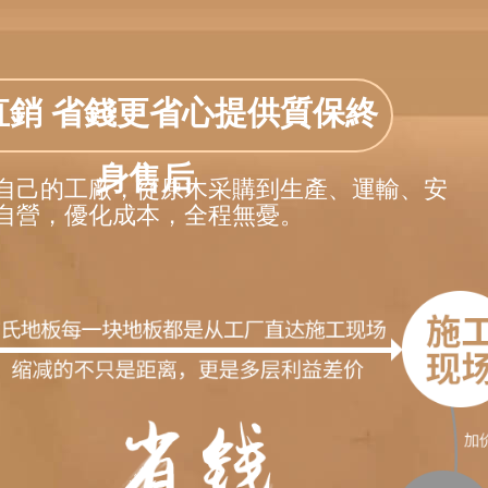
直銷 省錢更省心
提供質保
終
身售后
自己的工廠，從原木采購到生產、運輸、安
自營，優化成本，全程無憂。