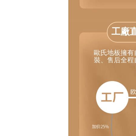
工廠
歐氏地板擁有
裝、售后全程