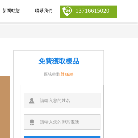
13716615020
新聞動態
聯系我們
免費獲取樣品
區域經理
1對1服務