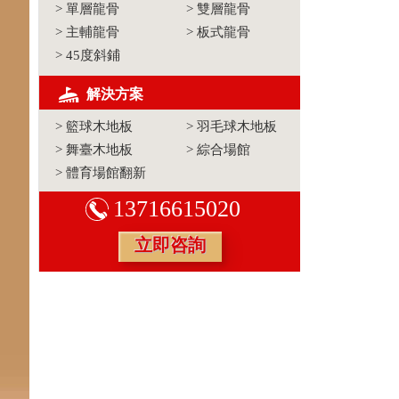
>
單層龍骨
>
雙層龍骨
>
主輔龍骨
>
板式龍骨
>
45度斜鋪
解決方案
>
籃球木地板
>
羽毛球木地板
>
舞臺木地板
>
綜合場館
>
體育場館翻新
13716615020
立即咨詢